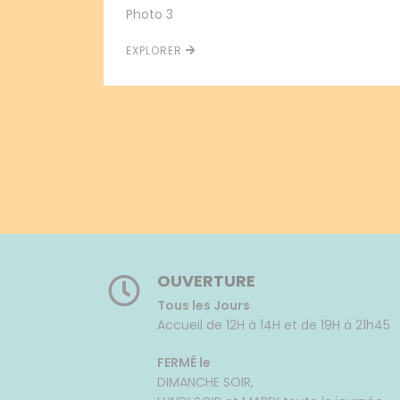
Photo 3
EXPLORER
OUVERTURE
Tous les Jours
Accueil de 12H à 14H et de 19H à 21h45
FERMÉ le
DIMANCHE SOIR,