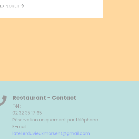
EXPLORER
Restaurant - Contact
Tél :
02 32 35 17 65
Réservation uniquement par téléphone
E-mail :
latelierduvieuxmorsent@gmail.com