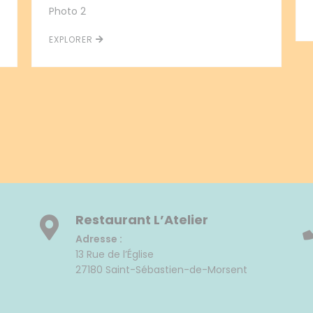
Photo 2
EXPLORER
Restaurant L’Atelier
Adresse :
13 Rue de l’Église
27180 Saint-Sébastien-de-Morsent